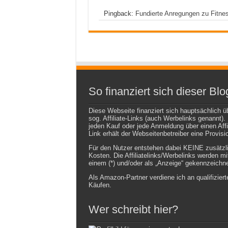
Pingback:
Fundierte Anregungen zu Fitne
So finanziert sich dieser Blo
Diese Webseite finanziert sich hauptsächlich ü
sog. Affiliate-Links (auch Werbelinks genannt).
jeden Kauf oder jede Anmeldung über einen Affil
Link erhält der Webseitenbetreiber eine Provisi
Für den Nutzer entstehen dabei KEINE zusätzl
Kosten. Die Affiliatelinks/Werbelinks werden mi
einem (*) und/oder als „Anzeige“ gekennzeichne
Als Amazon-Partner verdiene ich an qualifiziert
Käufen.
Wer schreibt hier?