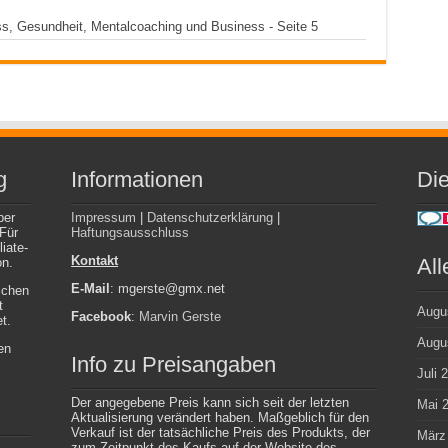
ss, Gesundheit, Mentalcoaching und Business - Seite 5
g
Informationen
Die
ber
Impressum
|
Datenschutzerklärung
|
 Für
Haftungsausschluss
iate-
Kontakt
All
on.
E-Mail
: mgerste@gmx.net
ichen
t
Augu
Facebook
:
Marvin Gerste
t.
Augu
en
Info zu Preisangaben
Juli 
Der angegebene Preis kann sich seit der letzten
Mai 
Aktualisierung verändert haben. Maßgeblich für den
Verkauf ist der tatsächliche Preis des Produkts, der
März
zum Zeitpunkt des Kaufs auf der Website des