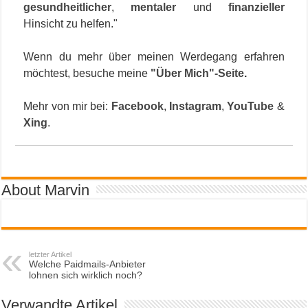
gesundheitlicher
,
mentaler
und
finanzieller
Hinsicht zu helfen."
Wenn du mehr über meinen Werdegang erfahren
möchtest, besuche meine
"Über Mich"-Seite
.
Mehr von mir bei:
Facebook
,
Instagram
,
YouTube
&
Xing
.
About Marvin
letzter Artikel
Welche Paidmails-Anbieter
lohnen sich wirklich noch?
Verwandte Artikel