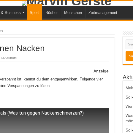
 & Business
Sport
Bücher
Menschen
Zeitmanagement
en
einen Nacken
,132 Aufrufe
Anzeige
Aktu
erspannt ist, kannst du dem entgegenwirken. Folgende vier
eine Verspannungen zu lösen:
Mein
So k
Wenn
Hals (Was tun gegen Nackenschmerzen?)
Wass
möc
So k