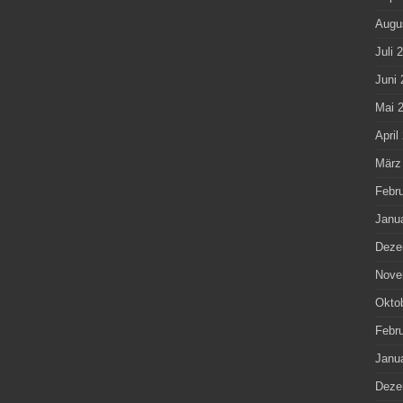
Augu
Juli 
Juni 
Mai 
April
März
Febr
Janu
Deze
Nove
Okto
Febr
Janu
Deze