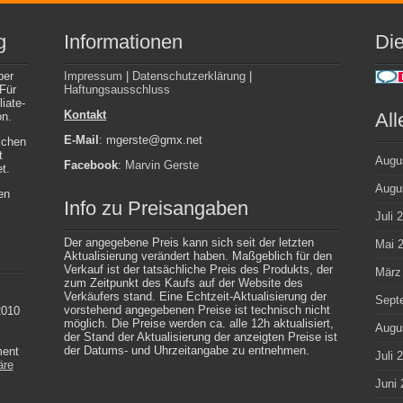
g
Informationen
Die
ber
Impressum
|
Datenschutzerklärung
|
 Für
Haftungsausschluss
iate-
Kontakt
All
on.
E-Mail
: mgerste@gmx.net
ichen
t
Augu
Facebook
:
Marvin Gerste
t.
Augu
en
Info zu Preisangaben
Juli 
Der angegebene Preis kann sich seit der letzten
Mai 
Aktualisierung verändert haben. Maßgeblich für den
Verkauf ist der tatsächliche Preis des Produkts, der
März
zum Zeitpunkt des Kaufs auf der Website des
Verkäufers stand. Eine Echtzeit-Aktualisierung der
Sept
vorstehend angegebenen Preise ist technisch nicht
2010
möglich. Die Preise werden ca. alle 12h aktualisiert,
Augu
der Stand der Aktualisierung der anzeigten Preise ist
der Datums- und Uhrzeitangabe zu entnehmen.
ment
Juli 
äre
Juni 