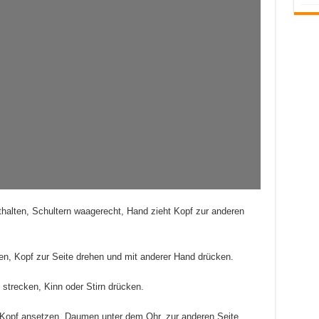
thalten, Schultern waagerecht, Hand zieht Kopf zur anderen
ten, Kopf zur Seite drehen und mit anderer Hand drücken.
 strecken, Kinn oder Stirn drücken.
Kopf ansetzen, Daumen unter dem Ohr, zur anderen Seite