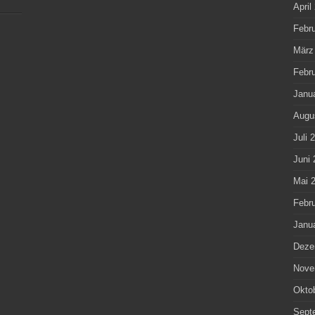
April
Febr
März
Febr
Janu
Augu
Juli 
Juni 
Mai 
Febr
Janu
Deze
Nove
Okto
Sept